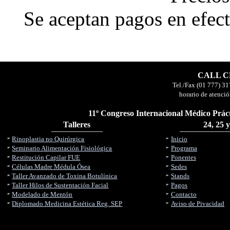
Se aceptan pagos en efect
CALL CE
Tel./Fax (01 777) 31
horario de atenció
11º Congreso Internacional Médico Práct
Talleres
24, 25 
Rinoplastia no Quirúrgica
Inicio
Seminario Alimentación Fisiológica
Programa
Restitución Capilar FUE
Ponentes
Células Madre Médula Ósea
Sedes
Taller Avanzado de Toxina Botulínica
Stands
Taller Hilos de Sustentación Facial
Pagos
Modelado de Mentón
Contacto
Diplomado Medicina Estética Reg. SEP
Aviso de Pivacidad