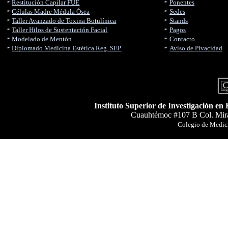
Restitución Capilar FUE
Ponentes
Células Madre Médula Ósea
Sedes
Taller Avanzado de Toxina Botulínica
Stands
Taller Hilos de Sustentación Facial
Pagos
Modelado de Mentón
Contacto
Diplomado Medicina Estética Reg. SEP
Aviso de Pivacidad
Instituto Superior de Investigación en
Cuauhtémoc #107 B Col. Mira
Colegio de Medici