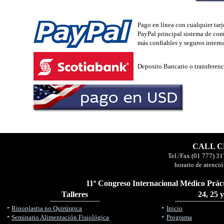
Pago en línea con cualquier tar
PayPal principal sistema de com
más confiables y seguros intern
Deposito Bancario o transferenc
CALL CE
Tel./Fax (01 777) 31
horario de atenció
11º Congreso Internacional Médico Práct
Talleres
24, 25 
Rinoplastia no Quirúrgica
Inicio
Seminario Alimentación Fisiológica
Programa