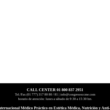
CALL CENTER 01 800 837 2951
Tel./Fax (01 777) 317 80 80 / 81 |
info@congresosccme.com
horario de atención: lunes a sá
bado de 9:30 a 15:30 hrs.
nternacional Médico Práctico en Estética Médica, Nutrición y Anti