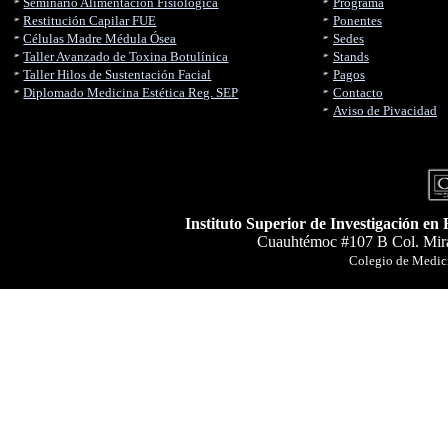
Seminario Alimentación Fisiológica
Programa
Restitución Capilar FUE
Ponentes
Células Madre Médula Ósea
Sedes
Taller Avanzado de Toxina Botulínica
Stands
Taller Hilos de Sustentación Facial
Pagos
Diplomado Medicina Estética Reg. SEP
Contacto
Aviso de Pivacidad
Instituto Superior de Investigación en
Cuauhtémoc #107 B Col. Mira
Colegio de Medici