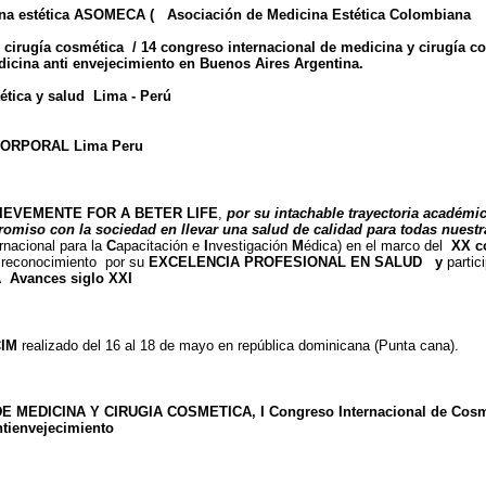
cina estética ASOMECA ( Asociación de Medicina Estética Colombiana
cirugía cosmética / 14 congreso internacional de medicina y cirugía cos
dicina anti envejecimiento en Buenos Aires Argentina.
ética y salud Lima - Perú
 CORPORAL Lima Peru
IEVEMENTE FOR A BETER LIFE
,
por su intachable trayectoria académi
omiso con la sociedad en llevar una salud de calidad para todas nuest
rnacional para la
C
apacitación e
I
nvestigación
M
édica) en el marco del
XX c
 reconocimiento por su
EXCELENCIA PROFESIONAL EN SALUD y
partic
Avances siglo XXI
CIM
realizado del 16 al 18 de mayo en república dominicana (Punta cana).
EDICINA Y CIRUGIA COSMETICA, I Congreso Internacional de Cosmet
ntienvejecimiento