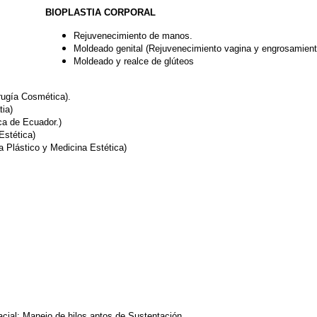
BIOPLASTIA CORPORAL
Rejuvenecimiento de manos.
Moldeado genital (Rejuvenecimiento vagina y engrosamient
Moldeado y realce de glúteos
ugía Cosmética).
tia)
ca de Ecuador.)
Estética)
Plástico y Medicina Estética)
acial: Manejo de hilos aptos de Sustentación