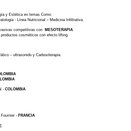
gía y Estética en temas Como:
ologia - Línea Nutricional – Medicina Infiltrativa.
nvasivas competitivas con
MESOTERAPIA
.
productos cosméticos con efecto lifting.
ático – ultrasonido y Carboxiterapia.
OLOMBIA
LOMBIA
l -
COLOMBIA
 Fournier -
FRANCIA
E