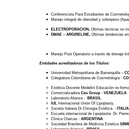
Conferencista Para Estudiantes de Cosmetolo
Manejo integral de obesidad y sobrepeso (Aparat
ELECTROPORACION,
Últimas técnicas no i
DMAE – ARGIRELINE,
Últimas tendencias en 
Manejo Post Operatorio a través de drenaje linf
Entidades acreditadoras de los Títulos:
Universidad Metropolitana de Barranquilla –
C
Colegiatura Colombiana de Cosmetología -
CO
Estética Docente Medellín Educación no forma
Comercializadora
Ceu Group
-
VENEZUELA
.
Laboratorio Alianza -
BRASIL
.
IUL
Internacional Unión Of Lipoplasty.
Societa Italiana Di Chirurgia Estética. -
ITALIA
Escuela internacional de Lipoplastia Dr. Pierre
Clínica Charcas -
ARGENTINA
.
Sociedad Brasilera de Medicina Estetica
SBM