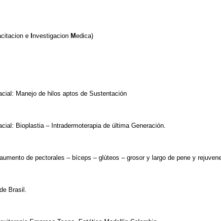
citacion e
I
nvestigacion
M
edica)
acial: Manejo de hilos aptos de Sustentación
cial: Bioplastia – Intradermoterapia de última Generación.
: aumento de pectorales – bíceps – glúteos – grosor y largo de pene y rejuve
de Brasil.