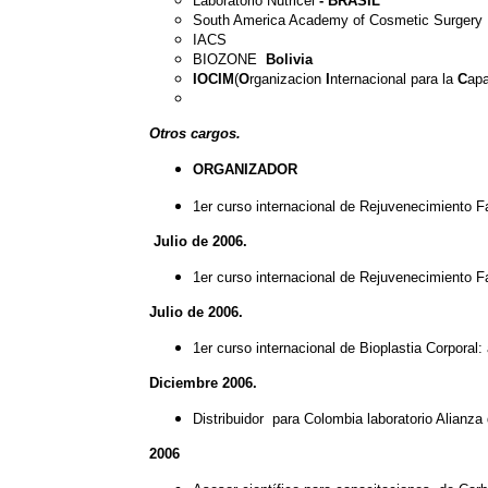
Laboratorio Nutricel
- BRASIL
South America Academy of Cosmetic Surgery
IACS
BIOZONE
Bolivia
IOCIM
(
O
rganizacion
I
nternacional para la
C
apa
Otros cargos.
ORGANIZADOR
1er curso internacional de Rejuvenecimiento F
Julio de 2006.
1er curso internacional de Rejuvenecimiento Fa
Julio de 2006.
1er curso internacional de Bioplastia Corporal
Diciembre 2006.
Distribuidor para Colombia laboratorio Alianza 
2006