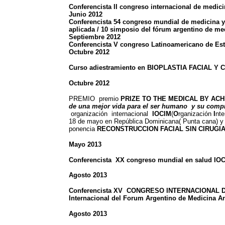
Conferencista II congreso internacional de medi
Junio 2012
Conferencista 54 congreso mundial de medicina y 
aplicada / 10 simposio del fórum argentino de me
Septiembre 2012
Conferencista V congreso Latinoamericano de Est
Octubre 2012
Curso adiestramiento en BIOPLASTIA FACIAL Y
Octubre 2012
PREMIO premio
PRIZE TO THE MEDICAL BY ACH
de una mejor vida para el ser humano y su compr
organización internacional
IOCIM
(
O
rganización
I
nte
18 de mayo en República Dominicana( Punta cana) y
ponencia
RECONSTRUCCION FACIAL SIN CIRUGIA 
Mayo 2013
Conferencista
XX congreso mundial en salud IO
Agosto 2013
Conferencista XV CONGRESO INTERNACIONAL DE M
Internacional del Forum Argentino de Medicina A
Agosto 2013