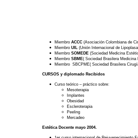
Miembro
ACCC
(Asociación Colombiana de Cir
Miembro
UIL
(Unión Internacional de Lipoplasa
Miembro
SOMEDE
(Sociedad Medicina Estéti
Miembro
SBME
( Sociedad Brasilera Medicina 
Miembro SBCPME( Sociedad Brasilera Cirugía 
CURSOS y diplomado Recibidos
Curso teórico – práctico sobre:
Mesoterapia
Implantes
Obesidad
Escleroterapia
Peeling
Mercadeo
Estética Docente mayo 2004.
1er curso internacional de Rejuvenecimiento F